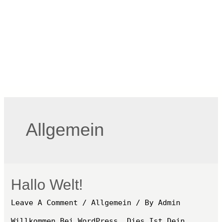
Skip
To
Content
Allgemein
Hallo Welt!
Leave A Comment
/
Allgemein
/ By
Admin
Willkommen Bei WordPress. Dies Ist Dein